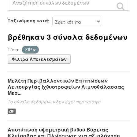
Ταξινόμηση κατά
βρέθηκαν 3 σύνολα δεδομένων
Τύποι:
ZIP
Φίλτρα Αποτελεσμάτων
Μελέτη Περιβαλλοντικών Επιπτώσεων
Λειτουργίας Ιχθυοτροφείων Λιμνοθάλασσας
Μεσ...
Το σύνολο δεδομένων δεν έχει περιγραφή
ZIP
Αποτύπωση υψομετρική βυθού Βόρειας
Κλείσοβας και Πλώστενας για αξιολόγηση