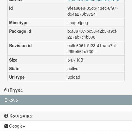
Id
9f4a66e8-05db-43ec-8f97-
d54a276b9724
Mimetype
image/jpeg
Package id
b5f86707-bc58-42b3-a9cf-
227ab7c4b398
Revision id
ec9c6061-5f23-41aa-a7cf-
269e561e730f
Size
54,7 KiB
State
active
Url type
upload
Πηγές
Εικόνα
Κοινωνικά
Google+